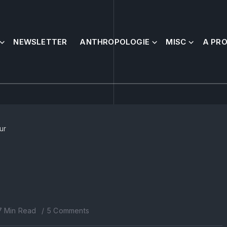
NEWSLETTER
ANTHROPOLOGIE
MISC
A PR
ur
7 Min Read
5 Comments