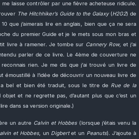
e me laisse contrôler par une fièvre acheteuse ridicule.
trouver
The Hitchhiker’s Guide to the Galaxy
(
H2G2
) de
0 que j’aimerais lire en anglais, bien que ça ne sera
oche du premier Guide et je le mets sous mon bras et
etit livre à ramener. Je tombe sur
Cannery Row,
et j’ai
entendu parler de ce livre. Le 4ème de couverture ne
 reconnais rien. Je me dis que j’ai trouvé un livre de
out émoustillé à l’idée de découvrir un nouveau livre de
 a bel et bien été traduit, sous le titre de
Rue de la
 bel objet et ne regrette pas, d’autant plus que c’est un
ire dans sa version originale.)
père un autre
Calvin et Hobbes
(lorsque j’étais venu la
alvin et Hobbes
, un
Digbert
et un
Peanuts
). J’ajoute à