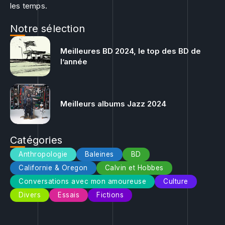
les temps.
Notre sélection
Meilleures BD 2024, le top des BD de
l’année
Meilleurs albums Jazz 2024
Catégories
Anthropologie
Baleines
BD
Californie & Oregon
Calvin et Hobbes
Conversations avec mon amoureuse
Culture
Divers
Essais
Fictions