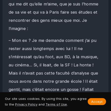
qui me dit qu’elle m’aime, que je suis l’homme
de sa vie et qui va à Paris faire ses études et
rencontrer des gens mieux que moi. Je
l’imagine :
– Mon ex ? Je me demande comment j’ai pu
rester aussi longtemps avec lui ! Il ne
s’intéressait qu’au foot, aux BD, à la musique,
au cinéma… Si, il lisait, de la SF ! La honte !
Mais il n’avait pas cette faculté d’analyse que
nous avons dans notre grande école ! Il était
gentil, mais c’était encore un gosse ! Fallait
l’entendre parler des Girondins de Bordeaux !
Our site uses cookies. By using this site, you agree
Accept
to the
Privacy Policy
and
Terms of Use
.
Il allait au stade quand il était petit, et il