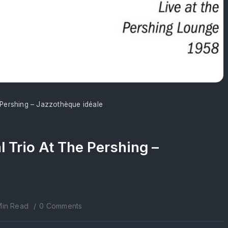
 Pershing – Jazzothèque idéale
 Trio At The Pershing –
Min Read
0 Comments