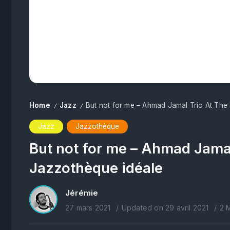
Home
Jazz
But not for me – Ahmad Jamal Trio At The
/
/
Jazz
Jazzothèque
But not for me – Ahmad Jamal
Jazzothèque idéale
Jérémie
27 mars 2021
Updated on 29 avril 2021
2 